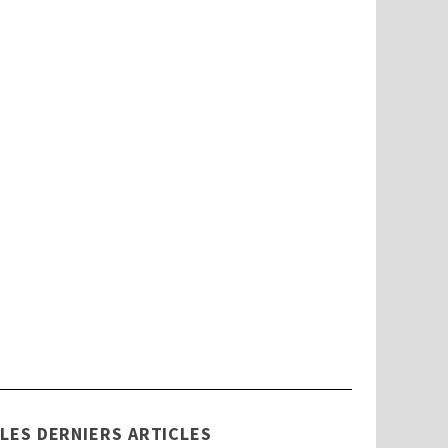
Handicap
Tout savoir sur la Commission des
Droits et de l’Autonomie des
Personnes Handicapées (CDAPH)
LES DERNIERS ARTICLES