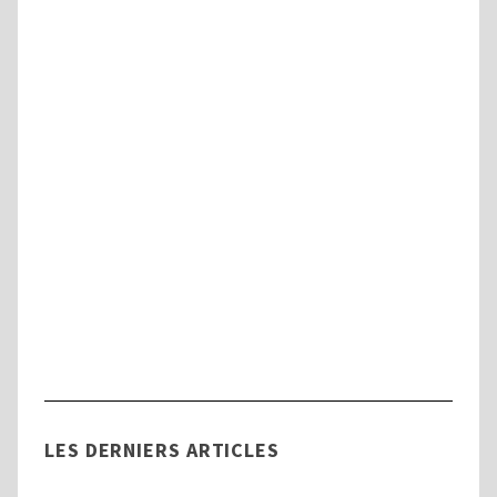
Handicap
Tout savoir sur la Commission des Droits
et de l’Autonomie des Personnes
Handicapées (CDAPH)
LES DERNIERS ARTICLES