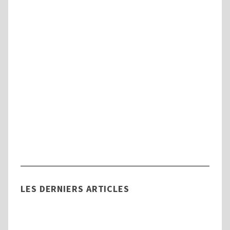
Handicap
Tout savoir sur la Commission des Droits
et de l’Autonomie des Personnes
Handicapées (CDAPH)
LES DERNIERS ARTICLES