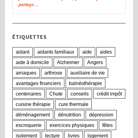
partage…
ÉTIQUETTES
aidant
aidants familiaux
aide
aides
aide à domicile
Alzheimer
Angers
arnaques
arthrose
auxiliaire de vie
avantages financiers
balnéothérapie
centenaires
Chute
conseils
crédit impôt
cuisine thérapie
cure thermale
déménagement
dénutrition
dépression
escroquerie
exercices physiques
fêtes
isolement
lecture
livres
logement