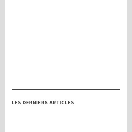
Handicap
Tout savoir sur la Commission des Droits
et de l’Autonomie des Personnes
Handicapées (CDAPH)
LES DERNIERS ARTICLES