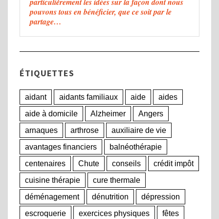
particulièrement les idées sur la façon dont nous
pouvons tous en bénéficier, que ce soit par le
partage…
ÉTIQUETTES
aidant
aidants familiaux
aide
aides
aide à domicile
Alzheimer
Angers
arnaques
arthrose
auxiliaire de vie
avantages financiers
balnéothérapie
centenaires
Chute
conseils
crédit impôt
cuisine thérapie
cure thermale
déménagement
dénutrition
dépression
escroquerie
exercices physiques
fêtes