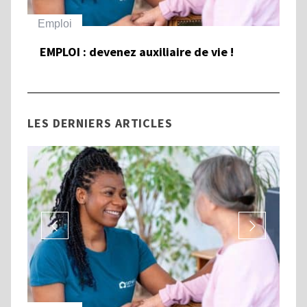
Emploi
Ha
EMPLOI : devenez auxiliaire de vie !
To
et
Ha
LES DERNIERS ARTICLES