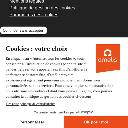
Mentions légales
Politique de gestion des cookies
Paramètres des cookies
PLAN DU SITE
Home
Service à la personne
Handicap
Aides
Santé
Aidants
SilverEco
Retraite
Bien vieillir
SUIVEZ-NOUS