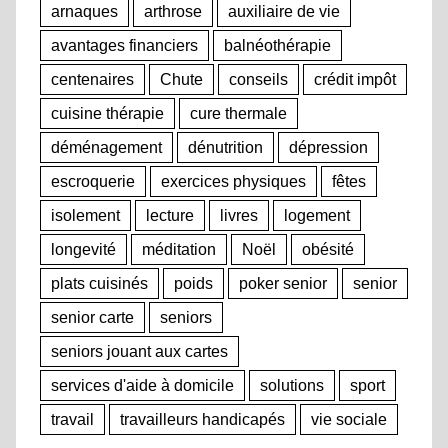
arnaques
arthrose
auxiliaire de vie
avantages financiers
balnéothérapie
centenaires
Chute
conseils
crédit impôt
cuisine thérapie
cure thermale
déménagement
dénutrition
dépression
escroquerie
exercices physiques
fêtes
isolement
lecture
livres
logement
longevité
méditation
Noël
obésité
plats cuisinés
poids
poker senior
senior
senior carte
seniors
seniors jouant aux cartes
services d'aide à domicile
solutions
sport
travail
travailleurs handicapés
vie sociale