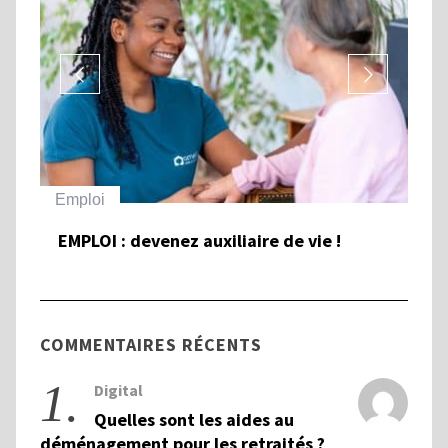
Emploi
Ha
EMPLOI : devenez auxiliaire de vie !
To
et
Ha
COMMENTAIRES RÉCENTS
1.
Digital
Quelles sont les aides au
déménagement pour les retraités ?