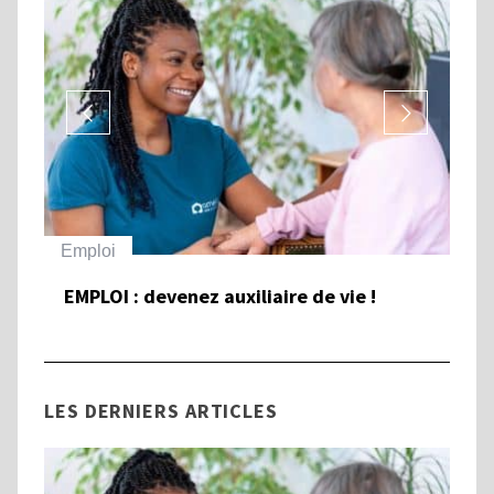
Emploi
Ha
EMPLOI : devenez auxiliaire de vie !
To
et
Ha
LES DERNIERS ARTICLES