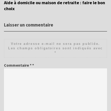
 ?
Aide à domicile ou maison de retraite : faire le bon
Le
choix
d
Laisser un commentaire
Votre adresse e-mail ne sera pas publiée.
Les champs obligatoires sont indiqués avec
*
Commentaire
*