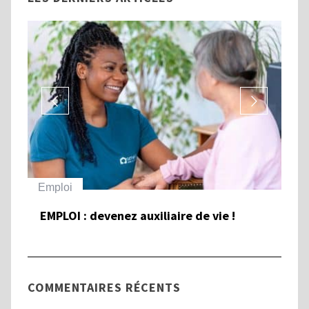
Emploi
Ha
EMPLOI : devenez auxiliaire de vie !
To
et
Ha
COMMENTAIRES RÉCENTS