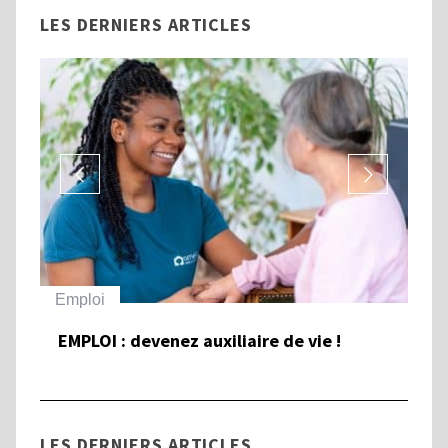
LES DERNIERS ARTICLES
Emploi
Ha
EMPLOI : devenez auxiliaire de vie !
To
et
Ha
LES DERNIERS ARTICLES