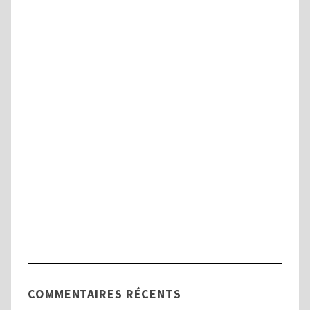
Handicap
Tout savoir sur la Commission des Droits
et de l’Autonomie des Personnes
Handicapées (CDAPH)
COMMENTAIRES RÉCENTS