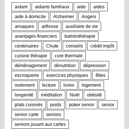
aidant
aidants familiaux
aide
aides
aide à domicile
Alzheimer
Angers
arnaques
arthrose
auxiliaire de vie
avantages financiers
balnéothérapie
centenaires
Chute
conseils
crédit impôt
cuisine thérapie
cure thermale
déménagement
dénutrition
dépression
escroquerie
exercices physiques
fêtes
isolement
lecture
livres
logement
longevité
méditation
Noël
obésité
plats cuisinés
poids
poker senior
senior
senior carte
seniors
seniors jouant aux cartes