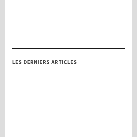
Handicap
Tout savoir sur la Commission des Droits
et de l’Autonomie des Personnes
Handicapées (CDAPH)
LES DERNIERS ARTICLES