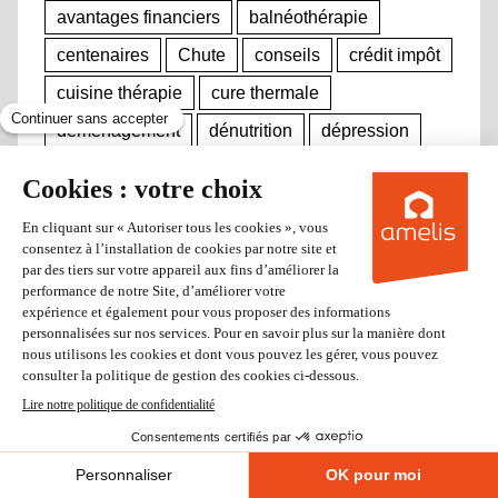
avantages financiers
balnéothérapie
centenaires
Chute
conseils
crédit impôt
cuisine thérapie
cure thermale
déménagement
dénutrition
dépression
escroquerie
exercices physiques
fêtes
isolement
lecture
livres
logement
longevité
méditation
Noël
obésité
plats cuisinés
poids
poker senior
senior
senior carte
seniors
seniors jouant aux cartes
services d'aide à domicile
solutions
sport
travail
travailleurs handicapés
vie sociale