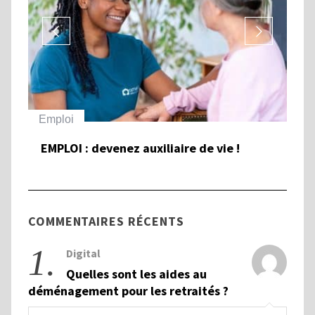
Emploi
Ha
EMPLOI : devenez auxiliaire de vie !
To
et
Ha
COMMENTAIRES RÉCENTS
1.
Digital
Quelles sont les aides au
déménagement pour les retraités ?