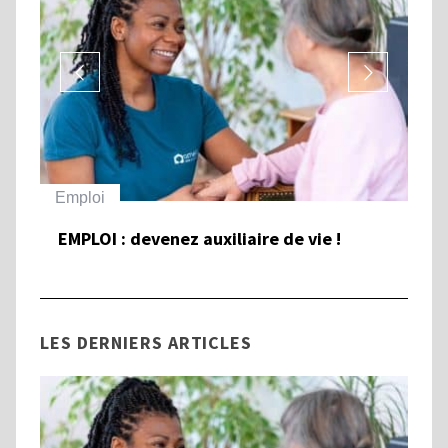
Emploi
Ha
EMPLOI : devenez auxiliaire de vie !
To
et
Ha
LES DERNIERS ARTICLES