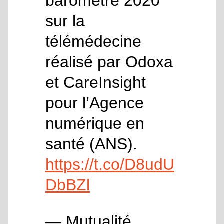
baromètre 2020
sur la
télémédecine
réalisé par Odoxa
et CareInsight
pour l’Agence
numérique en
santé (ANS).
https://t.co/D8udU
DbBZl
— Mutualité