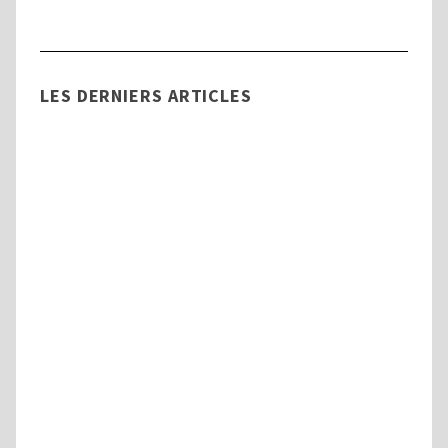
LES DERNIERS ARTICLES
Aide à domicile
Trouvez une aide à domicile