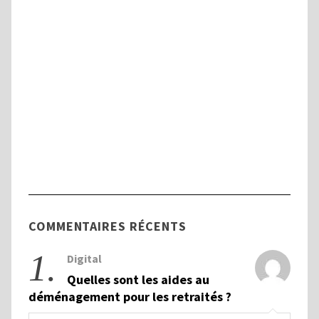
Handicap
Tout savoir sur la Commission des Droits
et de l’Autonomie des Personnes
Handicapées (CDAPH)
COMMENTAIRES RÉCENTS
1.
Digital
Quelles sont les aides au
déménagement pour les retraités ?