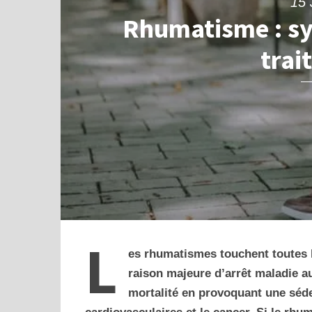
15 
Rhumatisme : s
trai
L
es rhumatismes touchent toutes l
raison majeure d’arrêt maladie au
mortalité en provoquant une séde