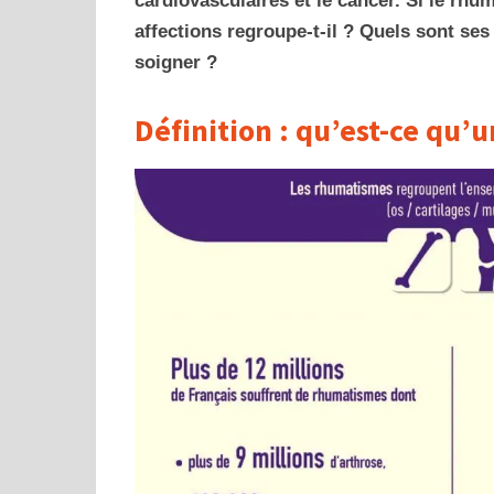
cardiovasculaires et le cancer. Si le rh
affections regroupe-t-il ? Quels sont s
soigner ?
Définition : qu’est-ce qu’