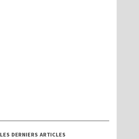
Handicap
Tout savoir sur la Commission des
Droits et de l’Autonomie des
Personnes Handicapées (CDAPH)
LES DERNIERS ARTICLES